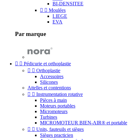
BI-DENSITEE


Moulées
LIEGE
EVA
Par marque


Pédicurie et orthoplastie


Orthoplastie
Accessoires
Silicones
Attelles et contentions


Instrumentation rotative
Pièces à main
Moteurs portables
Micromoteurs
Turbines
MICROMOTEUR BIEN-AIR® et portable


Units, fauteuils et sièges
Sièges practicien