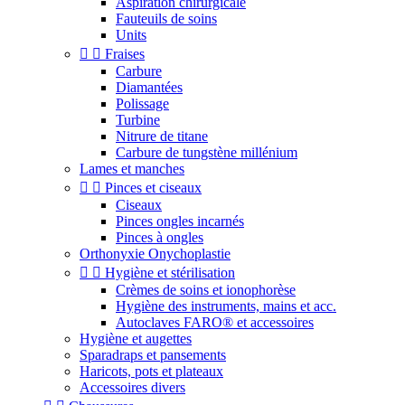
Aspiration chirurgicale
Fauteuils de soins
Units


Fraises
Carbure
Diamantées
Polissage
Turbine
Nitrure de titane
Carbure de tungstène millénium
Lames et manches


Pinces et ciseaux
Ciseaux
Pinces ongles incarnés
Pinces à ongles
Orthonyxie Onychoplastie


Hygiène et stérilisation
Crèmes de soins et ionophorèse
Hygiène des instruments, mains et acc.
Autoclaves FARO® et accessoires
Hygiène et augettes
Sparadraps et pansements
Haricots, pots et plateaux
Accessoires divers