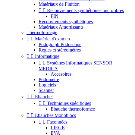
Matériaux de Finition


Recouvrements synthétiques microfibres
FIN
Recouvrements synthétiques
Matériaux Amortissants
Thermoformage


Matériel d'examen
Podograph Podoscope
Règles et stéréomètres


Informatique


Systèmes Informatiques SENSOR
MEDICA
Accesoires
Podomètre
Logiciels
Scanner


Ebauches


Techniques spécifiques
Ebauche thermoformée


Ebauches Monoblocs


Façonnées
LIEGE
EVA