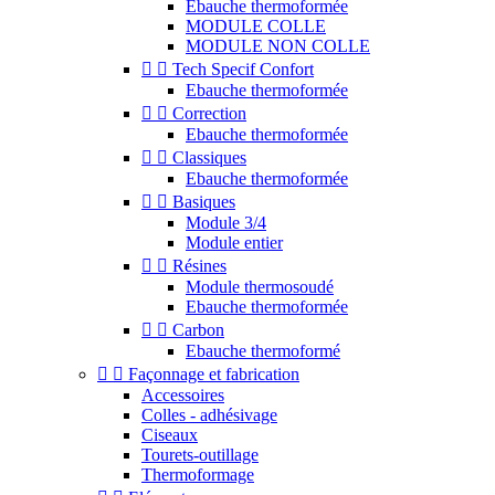
Ebauche thermoformée
MODULE COLLE
MODULE NON COLLE


Tech Specif Confort
Ebauche thermoformée


Correction
Ebauche thermoformée


Classiques
Ebauche thermoformée


Basiques
Module 3/4
Module entier


Résines
Module thermosoudé
Ebauche thermoformée


Carbon
Ebauche thermoformé


Façonnage et fabrication
Accessoires
Colles - adhésivage
Ciseaux
Tourets-outillage
Thermoformage