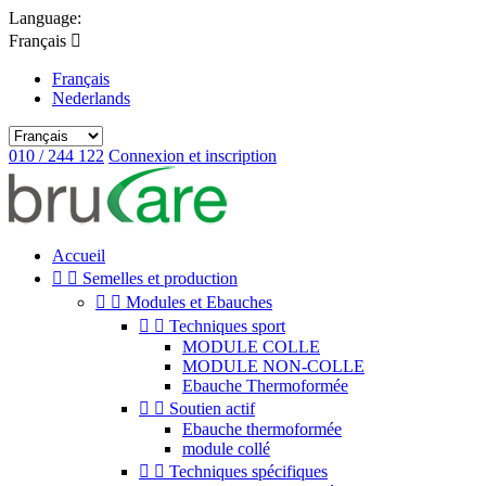
Language:
Français

Français
Nederlands
010 / 244 122
Connexion et inscription
Accueil


Semelles et production


Modules et Ebauches


Techniques sport
MODULE COLLE
MODULE NON-COLLE
Ebauche Thermoformée


Soutien actif
Ebauche thermoformée
module collé


Techniques spécifiques