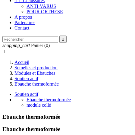


Chaussures
ANTI-VARUS
POUR ORTHESE
A propos
Partenaires
Contact

shopping_cart
Panier
(0)

Accueil
Semelles et production
Modules et Ebauches
Soutien actif
Ebauche thermoformée
Soutien actif
Ebauche thermoformée
module collé
Ebauche thermoformée
Ebauche thermoformée