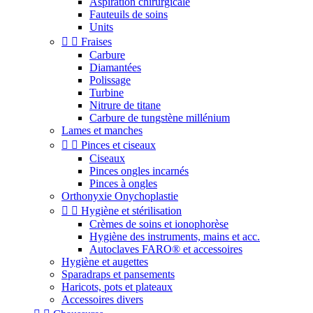
Aspiration chirurgicale
Fauteuils de soins
Units


Fraises
Carbure
Diamantées
Polissage
Turbine
Nitrure de titane
Carbure de tungstène millénium
Lames et manches


Pinces et ciseaux
Ciseaux
Pinces ongles incarnés
Pinces à ongles
Orthonyxie Onychoplastie


Hygiène et stérilisation
Crèmes de soins et ionophorèse
Hygiène des instruments, mains et acc.
Autoclaves FARO® et accessoires
Hygiène et augettes
Sparadraps et pansements
Haricots, pots et plateaux
Accessoires divers