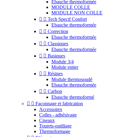
Ebauche thermoformée
MODULE COLLE
MODULE NON COLLE


Tech Specif Confort
Ebauche thermoformée


Correction
Ebauche thermoformée


Classiques
Ebauche thermoformée


Basiques
Module 3/4
Module entier


Résines
Module thermosoudé
Ebauche thermoformée


Carbon
Ebauche thermoformé


Façonnage et fabrication
Accessoires
Colles - adhésivage
Ciseaux
Tourets-outillage
Thermoformage