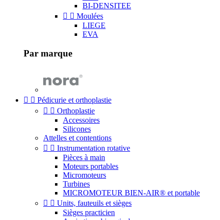
BI-DENSITEE


Moulées
LIEGE
EVA
Par marque


Pédicurie et orthoplastie


Orthoplastie
Accessoires
Silicones
Attelles et contentions


Instrumentation rotative
Pièces à main
Moteurs portables
Micromoteurs
Turbines
MICROMOTEUR BIEN-AIR® et portable


Units, fauteuils et sièges
Sièges practicien