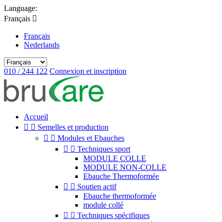
Language:
Français

Français
Nederlands
010 / 244 122
Connexion et inscription
Accueil


Semelles et production


Modules et Ebauches


Techniques sport
MODULE COLLE
MODULE NON-COLLE
Ebauche Thermoformée


Soutien actif
Ebauche thermoformée
module collé


Techniques spécifiques