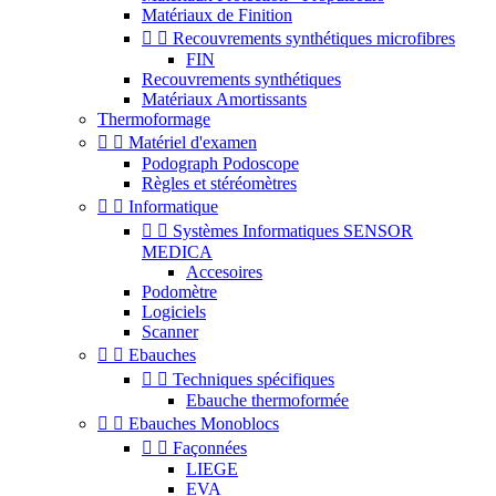
Matériaux de Finition


Recouvrements synthétiques microfibres
FIN
Recouvrements synthétiques
Matériaux Amortissants
Thermoformage


Matériel d'examen
Podograph Podoscope
Règles et stéréomètres


Informatique


Systèmes Informatiques SENSOR
MEDICA
Accesoires
Podomètre
Logiciels
Scanner


Ebauches


Techniques spécifiques
Ebauche thermoformée


Ebauches Monoblocs


Façonnées
LIEGE
EVA