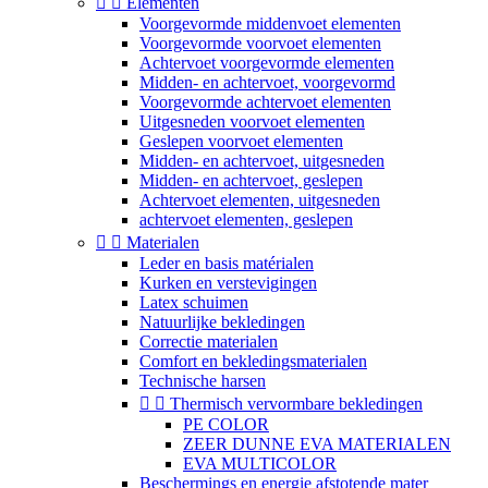


Elementen
Voorgevormde middenvoet elementen
Voorgevormde voorvoet elementen
Achtervoet voorgevormde elementen
Midden- en achtervoet, voorgevormd
Voorgevormde achtervoet elementen
Uitgesneden voorvoet elementen
Geslepen voorvoet elementen
Midden- en achtervoet, uitgesneden
Midden- en achtervoet, geslepen
Achtervoet elementen, uitgesneden
achtervoet elementen, geslepen


Materialen
Leder en basis matérialen
Kurken en verstevigingen
Latex schuimen
Natuurlijke bekledingen
Correctie materialen
Comfort en bekledingsmaterialen
Technische harsen


Thermisch vervormbare bekledingen
PE COLOR
ZEER DUNNE EVA MATERIALEN
EVA MULTICOLOR
Beschermings en energie afstotende mater