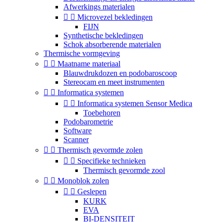
Afwerkings materialen


Microvezel bekledingen
FIJN
Synthetische bekledingen
Schok absorberende materialen
Thermische vormgeving


Maatname materiaal
Blauwdrukdozen en podobaroscoop
Stereocam en meet instrumenten


Informatica systemen


Informatica systemen Sensor Medica
Toebehoren
Podobarometrie
Software
Scanner


Thermisch gevormde zolen


Specifieke technieken
Thermisch gevormde zool


Monoblok zolen


Geslepen
KURK
EVA
BI-DENSITEIT