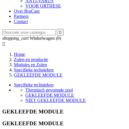
ANTI-VARUS
VOOR ORTHESE
Over BruCare
Partners
Contact

shopping_cart
Winkelwagen
(0)

Home
Zolen en productie
Modules en Zolen
Specifieke technieken
GEKLEEFDE MODULE
Specifieke technieken
Thermisch gevormde zool
GEKLEEFDE MODULE
NIET GEKLEEFDE MODULE
GEKLEEFDE MODULE
GEKLEEFDE MODULE