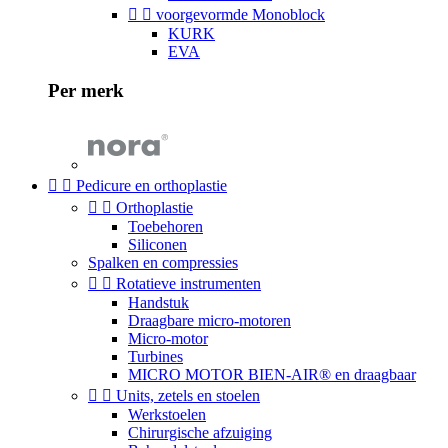


voorgevormde Monoblock
KURK
EVA
Per merk


Pedicure en orthoplastie


Orthoplastie
Toebehoren
Siliconen
Spalken en compressies


Rotatieve instrumenten
Handstuk
Draagbare micro-motoren
Micro-motor
Turbines
MICRO MOTOR BIEN-AIR® en draagbaar


Units, zetels en stoelen
Werkstoelen
Chirurgische afzuiging