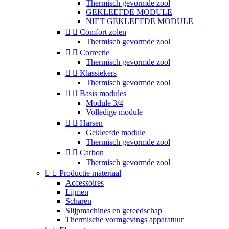
Thermisch gevormde zool
GEKLEEFDE MODULE
NIET GEKLEEFDE MODULE


Comfort zolen
Thermisch gevormde zool


Correctie
Thermisch gevormde zool


Klassiekers
Thermisch gevormde zool


Basis modules
Module 3/4
Volledige module


Harsen
Gekleefde module
Thermisch gevormde zool


Carbon
Thermisch gevormde zool


Productie materiaal
Accessoires
Lijmen
Scharen
Slijpmachines en gereedschap
Thermische vormgevings apparatuur