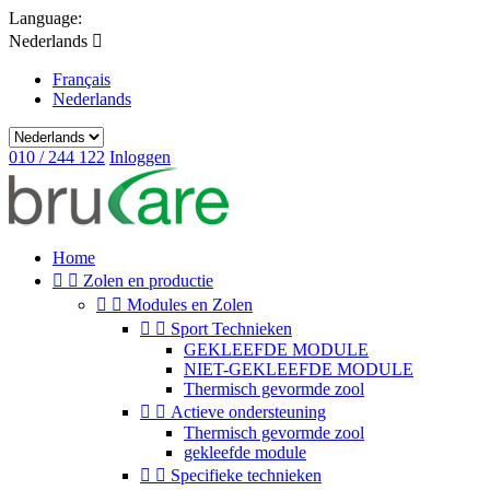
Language:
Nederlands

Français
Nederlands
010 / 244 122
Inloggen
Home


Zolen en productie


Modules en Zolen


Sport Technieken
GEKLEEFDE MODULE
NIET-GEKLEEFDE MODULE
Thermisch gevormde zool


Actieve ondersteuning
Thermisch gevormde zool
gekleefde module


Specifieke technieken