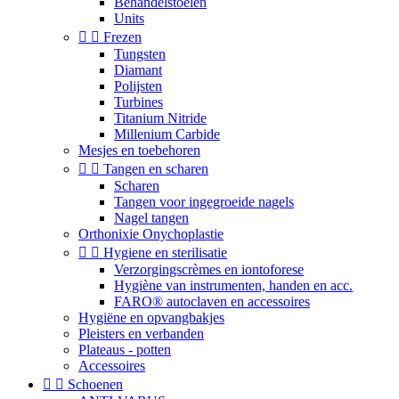
Behandelstoelen
Units


Frezen
Tungsten
Diamant
Polijsten
Turbines
Titanium Nitride
Millenium Carbide
Mesjes en toebehoren


Tangen en scharen
Scharen
Tangen voor ingegroeide nagels
Nagel tangen
Orthonixie Onychoplastie


Hygiene en sterilisatie
Verzorgingscrèmes en iontoforese
Hygiène van instrumenten, handen en acc.
FARO® autoclaven en accessoires
Hygiëne en opvangbakjes
Pleisters en verbanden
Plateaus - potten
Accessoires


Schoenen