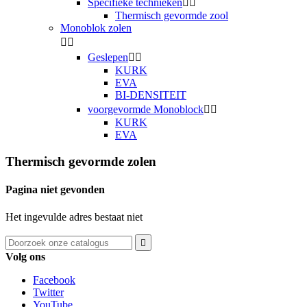
Specifieke technieken


Thermisch gevormde zool
Monoblok zolen


Geslepen


KURK
EVA
BI-DENSITEIT
voorgevormde Monoblock


KURK
EVA
Thermisch gevormde zolen
Pagina niet gevonden
Het ingevulde adres bestaat niet

Volg ons
Facebook
Twitter
YouTube