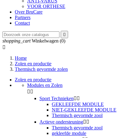
ANTI-VARUS
VOOR ORTHESE
Over BruCare
Partners
Contact

shopping_cart
Winkelwagen
(0)

Home
Zolen en productie
Thermisch gevormde zolen
Zolen en productie
Modules en Zolen


Sport Technieken


GEKLEEFDE MODULE
NIET-GEKLEEFDE MODULE
Thermisch gevormde zool
Actieve ondersteuning


Thermisch gevormde zool
gekleefde module