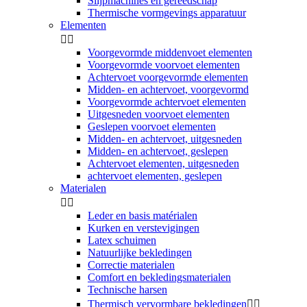
Slijpmachines en gereedschap
Thermische vormgevings apparatuur
Elementen


Voorgevormde middenvoet elementen
Voorgevormde voorvoet elementen
Achtervoet voorgevormde elementen
Midden- en achtervoet, voorgevormd
Voorgevormde achtervoet elementen
Uitgesneden voorvoet elementen
Geslepen voorvoet elementen
Midden- en achtervoet, uitgesneden
Midden- en achtervoet, geslepen
Achtervoet elementen, uitgesneden
achtervoet elementen, geslepen
Materialen


Leder en basis matérialen
Kurken en verstevigingen
Latex schuimen
Natuurlijke bekledingen
Correctie materialen
Comfort en bekledingsmaterialen
Technische harsen
Thermisch vervormbare bekledingen

