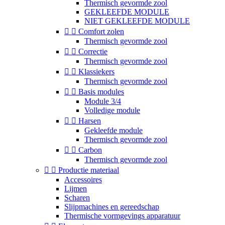
Thermisch gevormde zool
GEKLEEFDE MODULE
NIET GEKLEEFDE MODULE


Comfort zolen
Thermisch gevormde zool


Correctie
Thermisch gevormde zool


Klassiekers
Thermisch gevormde zool


Basis modules
Module 3/4
Volledige module


Harsen
Gekleefde module
Thermisch gevormde zool


Carbon
Thermisch gevormde zool


Productie materiaal
Accessoires
Lijmen
Scharen
Slijpmachines en gereedschap
Thermische vormgevings apparatuur