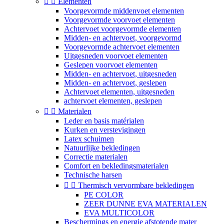


Elementen
Voorgevormde middenvoet elementen
Voorgevormde voorvoet elementen
Achtervoet voorgevormde elementen
Midden- en achtervoet, voorgevormd
Voorgevormde achtervoet elementen
Uitgesneden voorvoet elementen
Geslepen voorvoet elementen
Midden- en achtervoet, uitgesneden
Midden- en achtervoet, geslepen
Achtervoet elementen, uitgesneden
achtervoet elementen, geslepen


Materialen
Leder en basis matérialen
Kurken en verstevigingen
Latex schuimen
Natuurlijke bekledingen
Correctie materialen
Comfort en bekledingsmaterialen
Technische harsen


Thermisch vervormbare bekledingen
PE COLOR
ZEER DUNNE EVA MATERIALEN
EVA MULTICOLOR
Beschermings en energie afstotende mater