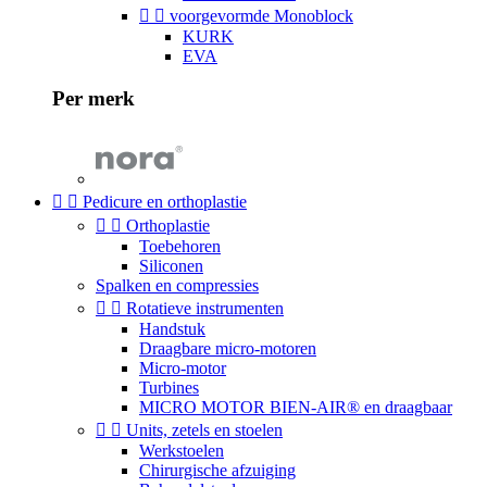


voorgevormde Monoblock
KURK
EVA
Per merk


Pedicure en orthoplastie


Orthoplastie
Toebehoren
Siliconen
Spalken en compressies


Rotatieve instrumenten
Handstuk
Draagbare micro-motoren
Micro-motor
Turbines
MICRO MOTOR BIEN-AIR® en draagbaar


Units, zetels en stoelen
Werkstoelen
Chirurgische afzuiging