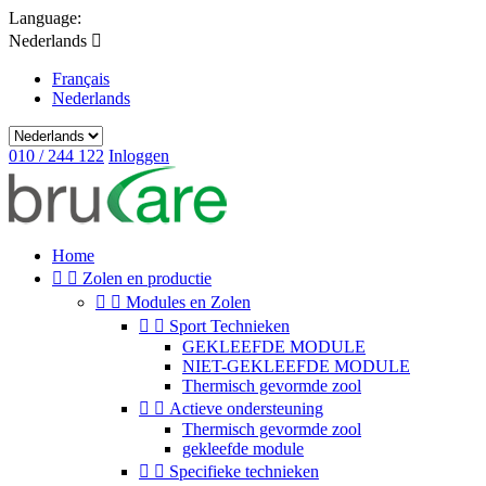
Language:
Nederlands

Français
Nederlands
010 / 244 122
Inloggen
Home


Zolen en productie


Modules en Zolen


Sport Technieken
GEKLEEFDE MODULE
NIET-GEKLEEFDE MODULE
Thermisch gevormde zool


Actieve ondersteuning
Thermisch gevormde zool
gekleefde module


Specifieke technieken