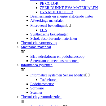
PE COLOR
ZEER DUNNE EVA MATERIALEN
EVA MULTICOLOR
Beschermings en energie afstotende mater
Afwerkings materialen
Microvezel bekledingen


FIJN
Synthetische bekledingen
Schok absorberende materialen
Thermische vormgeving
Maatname materiaal


Blauwdrukdozen en podobaroscoop
Stereocam en meet instrumenten
Informatica systemen


Informatica systemen Sensor Medica


Toebehoren
Podobarometrie
Software
Scanner
Thermisch gevormde zolen

