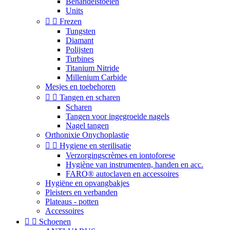
Behandelstoelen
Units


Frezen
Tungsten
Diamant
Polijsten
Turbines
Titanium Nitride
Millenium Carbide
Mesjes en toebehoren


Tangen en scharen
Scharen
Tangen voor ingegroeide nagels
Nagel tangen
Orthonixie Onychoplastie


Hygiene en sterilisatie
Verzorgingscrèmes en iontoforese
Hygiène van instrumenten, handen en acc.
FARO® autoclaven en accessoires
Hygiëne en opvangbakjes
Pleisters en verbanden
Plateaus - potten
Accessoires


Schoenen