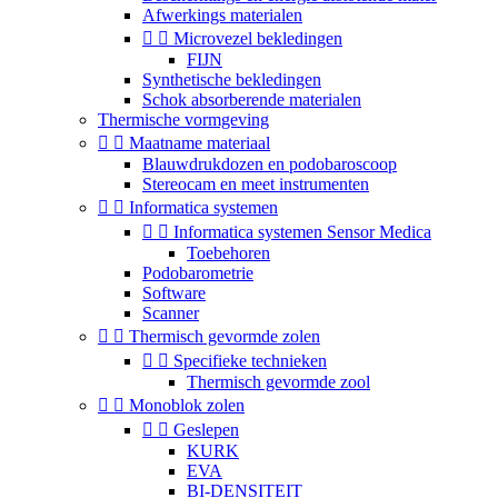
Afwerkings materialen


Microvezel bekledingen
FIJN
Synthetische bekledingen
Schok absorberende materialen
Thermische vormgeving


Maatname materiaal
Blauwdrukdozen en podobaroscoop
Stereocam en meet instrumenten


Informatica systemen


Informatica systemen Sensor Medica
Toebehoren
Podobarometrie
Software
Scanner


Thermisch gevormde zolen


Specifieke technieken
Thermisch gevormde zool


Monoblok zolen


Geslepen
KURK
EVA
BI-DENSITEIT