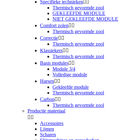
Specifieke technieken


Thermisch gevormde zool
GEKLEEFDE MODULE
NIET GEKLEEFDE MODULE
Comfort zolen


Thermisch gevormde zool
Correctie


Thermisch gevormde zool
Klassiekers


Thermisch gevormde zool
Basis modules


Module 3/4
Volledige module
Harsen


Gekleefde module
Thermisch gevormde zool
Carbon


Thermisch gevormde zool
Productie materiaal


Accessoires
Lijmen
Scharen