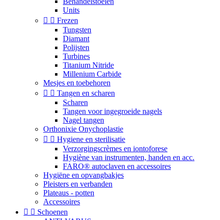
Behandelstoelen
Units


Frezen
Tungsten
Diamant
Polijsten
Turbines
Titanium Nitride
Millenium Carbide
Mesjes en toebehoren


Tangen en scharen
Scharen
Tangen voor ingegroeide nagels
Nagel tangen
Orthonixie Onychoplastie


Hygiene en sterilisatie
Verzorgingscrèmes en iontoforese
Hygiène van instrumenten, handen en acc.
FARO® autoclaven en accessoires
Hygiëne en opvangbakjes
Pleisters en verbanden
Plateaus - potten
Accessoires


Schoenen