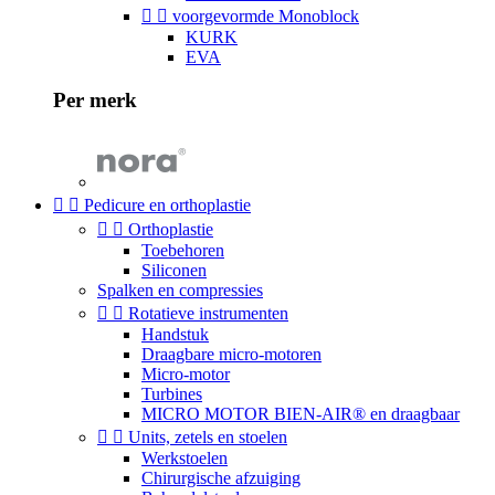


voorgevormde Monoblock
KURK
EVA
Per merk


Pedicure en orthoplastie


Orthoplastie
Toebehoren
Siliconen
Spalken en compressies


Rotatieve instrumenten
Handstuk
Draagbare micro-motoren
Micro-motor
Turbines
MICRO MOTOR BIEN-AIR® en draagbaar


Units, zetels en stoelen
Werkstoelen
Chirurgische afzuiging