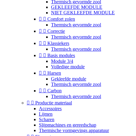
Thermisch gevormde zool
GEKLEEFDE MODULE
NIET GEKLEEFDE MODULE


Comfort zolen
Thermisch gevormde zool


Correctie
Thermisch gevormde zool


Klassiekers
Thermisch gevormde zool


Basis modules
Module 3/4
Volledige module


Harsen
Gekleefde module
Thermisch gevormde zool


Carbon
Thermisch gevormde zool


Productie materiaal
Accessoires
Lijmen
Scharen
Slijpmachines en gereedschap
Thermische vormgevings apparatuur