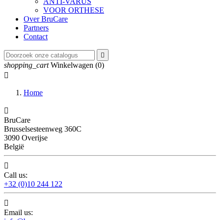
ANTI-VARUS
VOOR ORTHESE
Over BruCare
Partners
Contact

shopping_cart
Winkelwagen
(0)

Home

BruCare
Brusselsesteenweg 360C
3090 Overijse
België

Call us:
+32 (0)10 244 122

Email us: