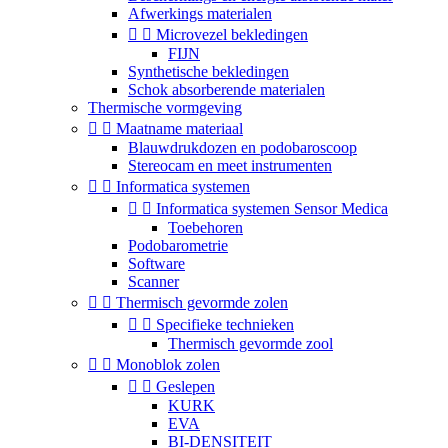
Afwerkings materialen


Microvezel bekledingen
FIJN
Synthetische bekledingen
Schok absorberende materialen
Thermische vormgeving


Maatname materiaal
Blauwdrukdozen en podobaroscoop
Stereocam en meet instrumenten


Informatica systemen


Informatica systemen Sensor Medica
Toebehoren
Podobarometrie
Software
Scanner


Thermisch gevormde zolen


Specifieke technieken
Thermisch gevormde zool


Monoblok zolen


Geslepen
KURK
EVA
BI-DENSITEIT