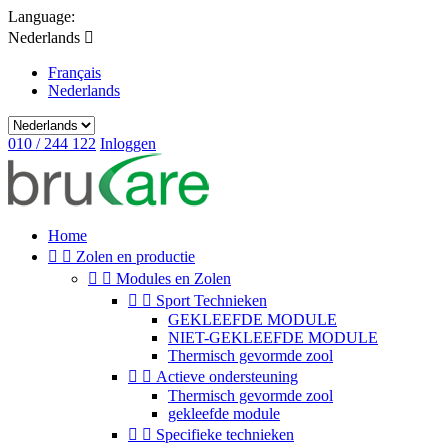
Language:
Nederlands

Français
Nederlands
010 / 244 122
Inloggen
Home


Zolen en productie


Modules en Zolen


Sport Technieken
GEKLEEFDE MODULE
NIET-GEKLEEFDE MODULE
Thermisch gevormde zool


Actieve ondersteuning
Thermisch gevormde zool
gekleefde module


Specifieke technieken