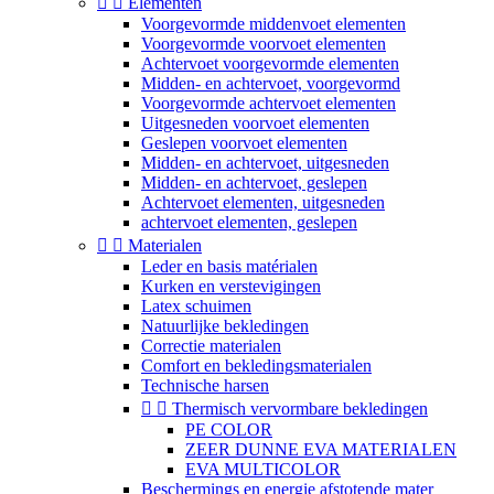


Elementen
Voorgevormde middenvoet elementen
Voorgevormde voorvoet elementen
Achtervoet voorgevormde elementen
Midden- en achtervoet, voorgevormd
Voorgevormde achtervoet elementen
Uitgesneden voorvoet elementen
Geslepen voorvoet elementen
Midden- en achtervoet, uitgesneden
Midden- en achtervoet, geslepen
Achtervoet elementen, uitgesneden
achtervoet elementen, geslepen


Materialen
Leder en basis matérialen
Kurken en verstevigingen
Latex schuimen
Natuurlijke bekledingen
Correctie materialen
Comfort en bekledingsmaterialen
Technische harsen


Thermisch vervormbare bekledingen
PE COLOR
ZEER DUNNE EVA MATERIALEN
EVA MULTICOLOR
Beschermings en energie afstotende mater